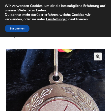
Wir verwenden Cookies, um dir die bestmögliche Erfahrung auf
Minigolfartikel
Zur
Zum
unserer Website zu bieten.
Menü
Du kannst mehr darüber erfahren, welche Cookies wir
Navigation
Inhalt
verwenden, oder sie unter
Einstellungen
deaktivieren.
springen
springen
Shop
Zustimmen
Start
Minigolfzubehör
3er Set Minigolfmedaillen Gold,
Silber, Bronze
Mein Konto
Warenkorb
🔍