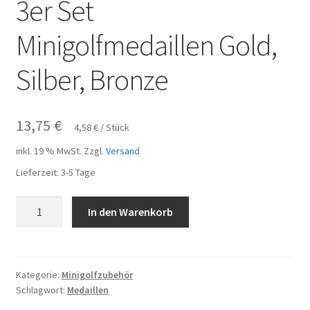
3er Set
Minigolfmedaillen Gold,
Silber, Bronze
13,75
€
4,58
€
/
Stück
inkl. 19 % MwSt.
Zzgl.
Versand
Lieferzeit:
3-5 Tage
3er
In den Warenkorb
Set
Minigolfmedaillen
Gold,
Silber,
Kategorie:
Minigolfzubehör
Schlagwort:
Medaillen
Bronze
Menge