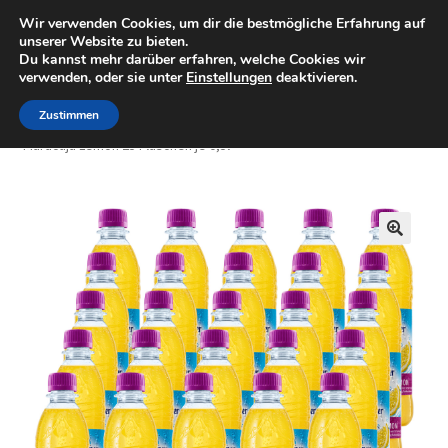
Wir verwenden Cookies, um dir die bestmögliche Erfahrung auf
Minigolfartikel
Zur
Zum
unserer Website zu bieten.
Menü
Du kannst mehr darüber erfahren, welche Cookies wir
Navigation
Inhalt
verwenden, oder sie unter
Einstellungen
deaktivieren.
springen
springen
Shop
Zustimmen
Start
Getränke
Adelholzener
Schorlen
Adelholzener
Maracuja Lemon 25 Flaschen je 0,5l
Mein Konto
Warenkorb
🔍