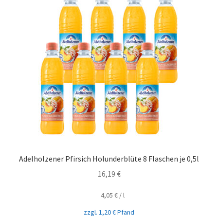
Adelholzener Pfirsich Holunderblüte 8 Flaschen je 0,5l
16,19
€
4,05
€
/
l
zzgl.
1,20
€
Pfand