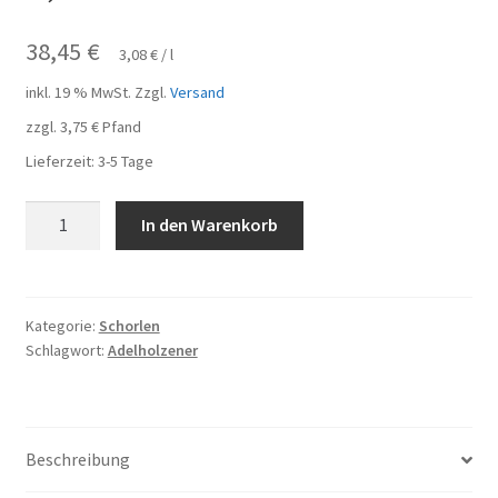
38,45
€
3,08
€
/
l
inkl. 19 % MwSt.
Zzgl.
Versand
zzgl.
3,75
€
Pfand
Lieferzeit:
3-5 Tage
Adelholzener
In den Warenkorb
Maracuja
Lemon
25
Flaschen
Kategorie:
Schorlen
Schlagwort:
Adelholzener
je
0,5l
Menge
Beschreibung