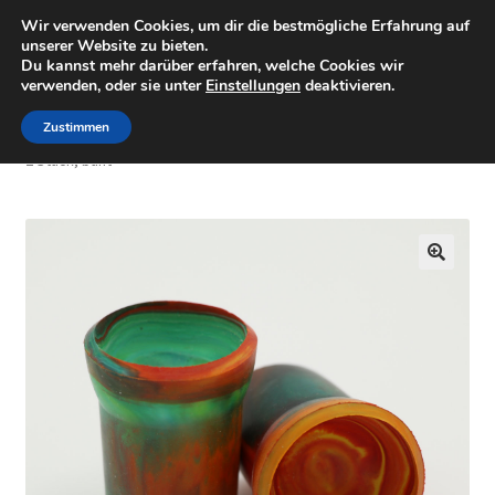
Wir verwenden Cookies, um dir die bestmögliche Erfahrung auf
Minigolfartikel
Zur
Zum
unserer Website zu bieten.
Menü
Du kannst mehr darüber erfahren, welche Cookies wir
Navigation
Inhalt
verwenden, oder sie unter
Einstellungen
deaktivieren.
springen
springen
Shop
Zustimmen
Start
Minigolfzubehör
Ballaufheber Sauger für Minigolfbälle
2 Stück, bunt
Mein Konto
Warenkorb
🔍