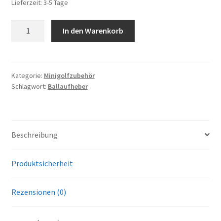
Lieferzeit:
3-5 Tage
Ballaufheber
In den Warenkorb
Sauger
für
Minigolfbälle
2
Kategorie:
Minigolfzubehör
Schlagwort:
Ballaufheber
Stück,
bunt
Menge
Beschreibung
Produktsicherheit
Rezensionen (0)