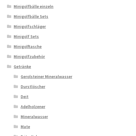
Minigolfbälle einzeln
Minigolfbälle Sets
Minigolfschläger
Minigolf Sets
Minigolftasche
Minigolfzubehör
Getränke
Gerolsteiner Mineralwasser
Durstlöscher
Deit
Adelholzener
Mineralwasser
Mate