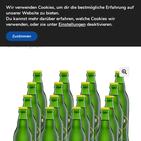
Wir verwenden Cookies, um dir die bestmögliche Erfahrung auf
Minigolfartikel
Zur
Zum
unserer Website zu bieten.
Menü
Du kannst mehr darüber erfahren, welche Cookies wir
Navigation
Inhalt
verwenden, oder sie unter
Einstellungen
deaktivieren.
springen
springen
Shop
Zustimmen
Start
Getränke
Afri Cola & Bluna
Bluna Zitrone Limonade
16 Flaschen je 0,33l
Mein Konto
Warenkorb
🔍