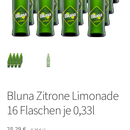
Bluna Zitrone Limonade
16 Flaschen je 0,33l
28,29
€
5,36
€
/
l