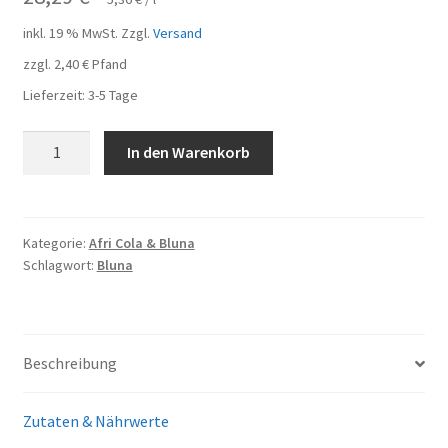
inkl. 19 % MwSt.
Zzgl.
Versand
zzgl.
2,40
€
Pfand
Lieferzeit:
3-5 Tage
Bluna
In den Warenkorb
Zitrone
Limonade
16
Flaschen
Kategorie:
Afri Cola & Bluna
Schlagwort:
Bluna
je
0,33l
Menge
Beschreibung
Zutaten & Nährwerte