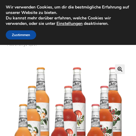
Wir verwenden Cookies, um dir die bestmögliche Erfahrung auf
Minigolfartikel
Zur
Zum
unserer Website zu bieten.
Menü
Du kannst mehr darüber erfahren, welche Cookies wir
Navigation
Inhalt
verwenden, oder sie unter
Einstellungen
deaktivieren.
springen
springen
Shop
Zustimmen
Start
Getränke
Elephant Bay
Elephant Bay Probierpaket 9
Flaschen je 0,33l
Mein Konto
Warenkorb
🔍