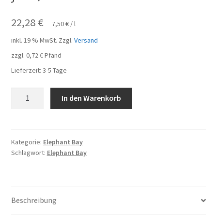
22,28
€
7,50
€
/
l
inkl. 19 % MwSt.
Zzgl.
Versand
zzgl.
0,72
€
Pfand
Lieferzeit:
3-5 Tage
Elephant
In den Warenkorb
Bay
Probierpaket
9
Flaschen
Kategorie:
Elephant Bay
Schlagwort:
Elephant Bay
je
0,33l
Menge
Beschreibung