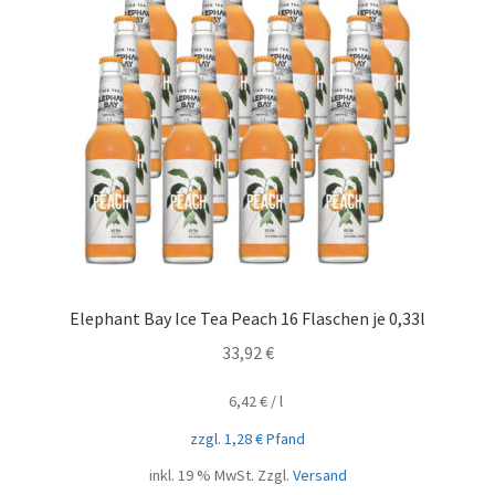
Elephant Bay Ice Tea Peach 16 Flaschen je 0,33l
33,92
€
6,42
€
/
l
zzgl.
1,28
€
Pfand
inkl. 19 % MwSt.
Zzgl.
Versand