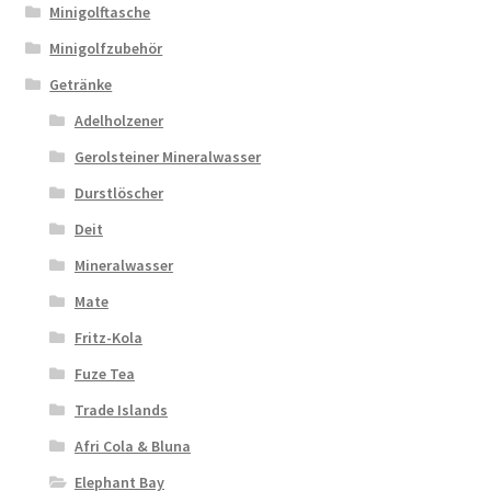
Minigolftasche
Minigolfzubehör
Getränke
Adelholzener
Gerolsteiner Mineralwasser
Durstlöscher
Deit
Mineralwasser
Mate
Fritz-Kola
Fuze Tea
Trade Islands
Afri Cola & Bluna
Elephant Bay