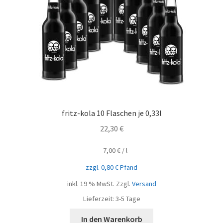
fritz-kola 10 Flaschen je 0,33l
22,30
€
7,00
€
/
l
zzgl.
0,80
€
Pfand
inkl. 19 % MwSt.
Zzgl.
Versand
Lieferzeit:
3-5 Tage
In den Warenkorb