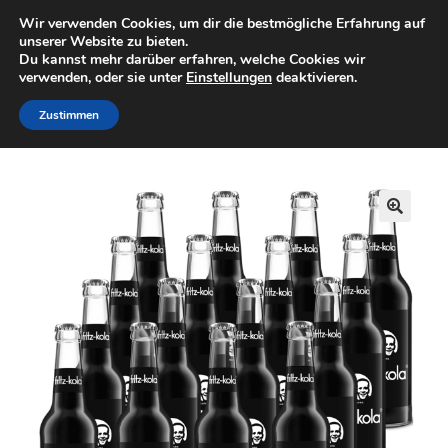
Wir verwenden Cookies, um dir die bestmögliche Erfahrung auf
Minigolfartikel
Zur
Zum
unserer Website zu bieten.
Menü
Du kannst mehr darüber erfahren, welche Cookies wir
Navigation
Inhalt
verwenden, oder sie unter
Einstellungen
deaktivieren.
springen
springen
Shop
Zustimmen
Start
Getränke
Fritz-Kola
fritz-kola 16 Flaschen je 0,33l
Mein Konto
Warenkorb
🔍