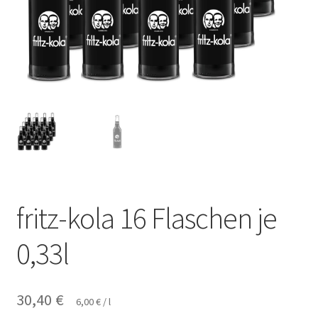
fritz-kola 16 Flaschen je
0,33l
30,40
€
6,00
€
/
l