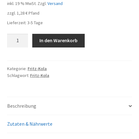
inkl. 19 % MwSt.
Zzgl.
Versand
zzgl.
1,28
€
Pfand
Lieferzeit:
3-5 Tage
fritz-
In den Warenkorb
kola
16
Flaschen
je
Kategorie:
Fritz-Kola
Schlagwort:
Fritz-Kola
0,33l
Menge
Beschreibung
Zutaten & Nährwerte