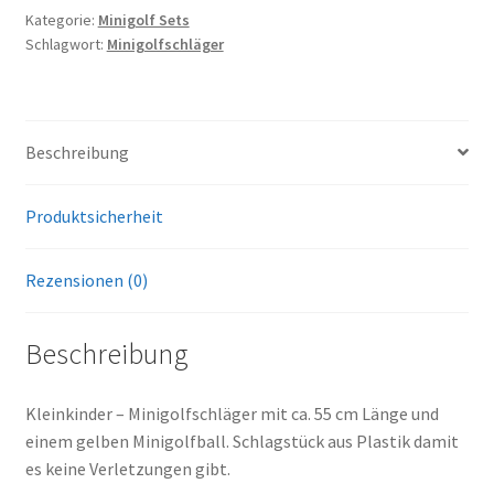
Minigolfball
Kategorie:
Minigolf Sets
Schlagwort:
Minigolfschläger
Menge
Beschreibung
Produktsicherheit
Rezensionen (0)
Beschreibung
Kleinkinder – Minigolfschläger mit ca. 55 cm Länge und
einem gelben Minigolfball. Schlagstück aus Plastik damit
es keine Verletzungen gibt.