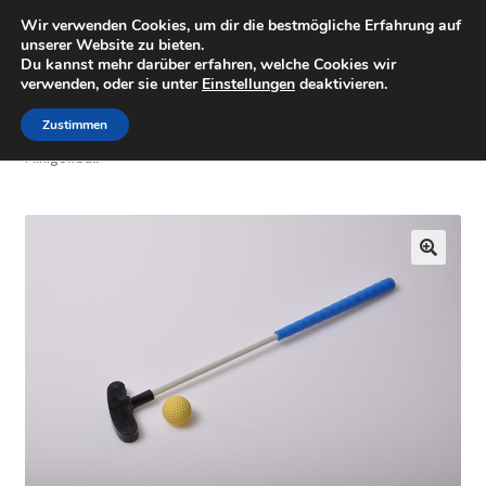
Wir verwenden Cookies, um dir die bestmögliche Erfahrung auf
Minigolfartikel
Zur
Zum
unserer Website zu bieten.
Menü
Du kannst mehr darüber erfahren, welche Cookies wir
Navigation
Inhalt
verwenden, oder sie unter
Einstellungen
deaktivieren.
springen
springen
Shop
Zustimmen
Start
Minigolf Sets
Kleinkind – Minigolfschläger mit
Minigolfball
Mein Konto
Warenkorb
🔍