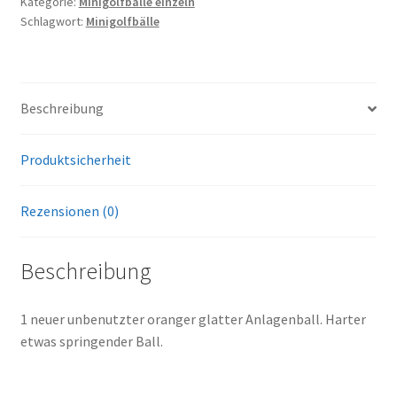
Anlagenball
Kategorie:
Minigolfbälle einzeln
Schlagwort:
Minigolfbälle
Menge
Beschreibung
Produktsicherheit
Rezensionen (0)
Beschreibung
1 neuer unbenutzter oranger glatter Anlagenball. Harter
etwas springender Ball.