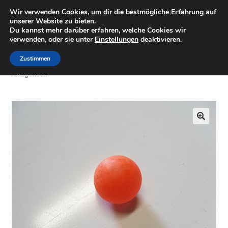
Wir verwenden Cookies, um dir die bestmögliche Erfahrung auf
Minigolfartikel
Zur
Zum
unserer Website zu bieten.
Menü
Du kannst mehr darüber erfahren, welche Cookies wir
Navigation
Inhalt
verwenden, oder sie unter
Einstellungen
deaktivieren.
springen
springen
Shop
Zustimmen
Start
Minigolfbälle einzeln
Minigolfbälle 1 oranger glatter
Anlagenball
Mein Konto
Warenkorb
🔍