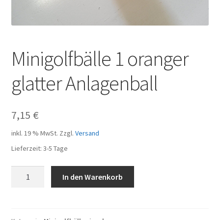
Minigolfbälle 1 oranger
glatter Anlagenball
7,15
€
inkl. 19 % MwSt.
Zzgl.
Versand
Lieferzeit:
3-5 Tage
Minigolfbälle
In den Warenkorb
1
oranger
glatter