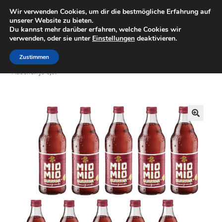
Wir verwenden Cookies, um dir die bestmögliche Erfahrung auf
Minigolfartikel
Zur
Zum
unserer Website zu bieten.
Menü
Du kannst mehr darüber erfahren, welche Cookies wir
Navigation
Inhalt
verwenden, oder sie unter
Einstellungen
deaktivieren.
springen
springen
Shop
Zustimmen
Start
Getränke
Mate
Mio Mio Guarana Pomegranate 10
Flaschen je 0,5l
Mein Konto
Warenkorb
🔍