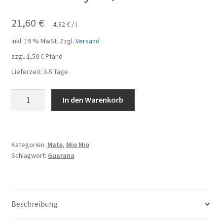
21,60
€
4,32
€
/
l
inkl. 19 % MwSt.
Zzgl.
Versand
zzgl.
1,50
€
Pfand
Lieferzeit:
3-5 Tage
Mio
In den Warenkorb
Mio
Guarana
Pomegranate
10
Kategorien:
Mate
,
Mio Mio
Schlagwort:
Guarana
Flaschen
je
0,5l
Menge
Beschreibung