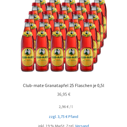
Club-mate Granatapfel 25 Flaschen je 0,5l
36,95
€
2,96
€
/
l
zzgl.
3,75
€
Pfand
inkl. 19 % MwSt.
Zzgl.
Versand