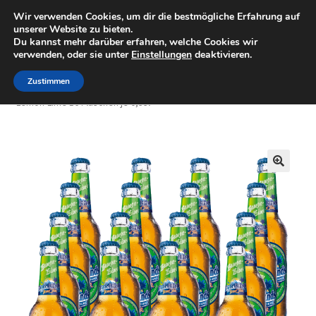
Wir verwenden Cookies, um dir die bestmögliche Erfahrung auf
Minigolfartikel
Zur
Zum
unserer Website zu bieten.
Menü
Du kannst mehr darüber erfahren, welche Cookies wir
Navigation
Inhalt
verwenden, oder sie unter
Einstellungen
deaktivieren.
springen
springen
Shop
Zustimmen
Start
Getränke
Trade Islands
Trade Islands Iced Tea
Lemon-Lime 16 Flaschen je 0,33l
Mein Konto
Warenkorb
🔍