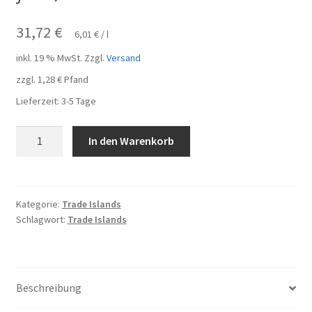
31,72
€
6,01
€
/
l
inkl. 19 % MwSt.
Zzgl.
Versand
zzgl.
1,28
€
Pfand
Lieferzeit:
3-5 Tage
Trade
In den Warenkorb
Islands
Iced
Tea
Lemon-
Kategorie:
Trade Islands
Schlagwort:
Trade Islands
Lime
16
Flaschen
je
Beschreibung
0,33l
Menge