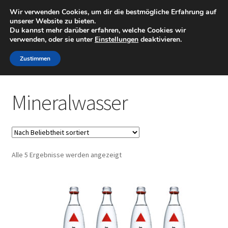
Wir verwenden Cookies, um dir die bestmögliche Erfahrung auf
Minigolfartikel
Zur
Zum
unserer Website zu bieten.
Menü
Du kannst mehr darüber erfahren, welche Cookies wir
Navigation
Inhalt
verwenden, oder sie unter
Einstellungen
deaktivieren.
springen
springen
Shop
Zustimmen
Start
Getränke
Mineralwasser
Mein Konto
Mineralwasser
Warenkorb
Nach
Alle 5 Ergebnisse werden angezeigt
Beliebtheit
sortiert