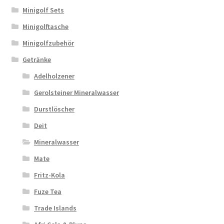
Minigolf Sets
Minigolftasche
Minigolfzubehör
Getränke
Adelholzener
Gerolsteiner Mineralwasser
Durstlöscher
Deit
Mineralwasser
Mate
Fritz-Kola
Fuze Tea
Trade Islands