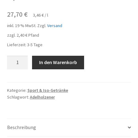
27,70
€
3,46
€
/
l
inkl. 19 % MwSt.
Zzgl.
Versand
zzgl.
2,40
€
Pfand
Lieferzeit:
3-5 Tage
Adelholzener
In den Warenkorb
Orange
Sport
Iso
16
Kategorie:
Sport & Iso-Getränke
Schlagwort:
Adelholzener
Flaschen
je
0,5l
Menge
Beschreibung