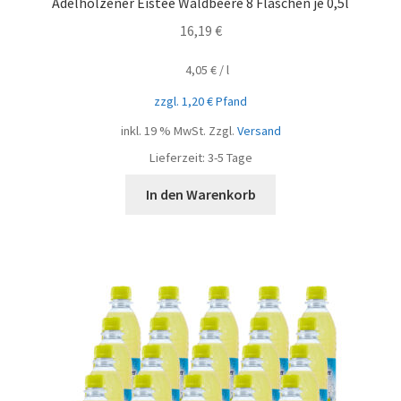
Adelholzener Eistee Waldbeere 8 Flaschen je 0,5l
16,19
€
4,05
€
/
l
zzgl.
1,20
€
Pfand
inkl. 19 % MwSt.
Zzgl.
Versand
Lieferzeit:
3-5 Tage
In den Warenkorb