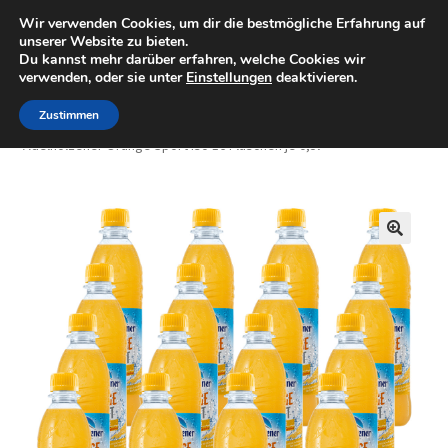
Wir verwenden Cookies, um dir die bestmögliche Erfahrung auf
Minigolfartikel
Zur
Zum
unserer Website zu bieten.
Menü
Du kannst mehr darüber erfahren, welche Cookies wir
Navigation
Inhalt
verwenden, oder sie unter
Einstellungen
deaktivieren.
springen
springen
Shop
Zustimmen
Start
Getränke
Adelholzener
Sport & Iso-Getränke
Adelholzener Orange Sport Iso 16 Flaschen je 0,5l
Mein Konto
Warenkorb
🔍