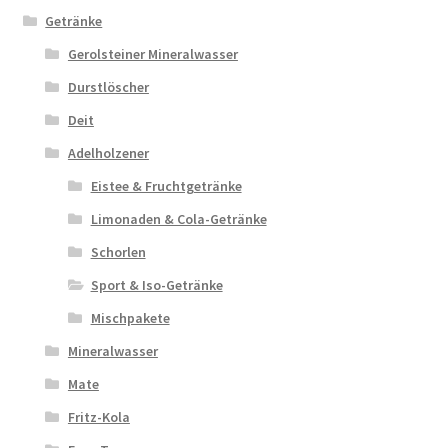
Getränke
Gerolsteiner Mineralwasser
Durstlöscher
Deit
Adelholzener
Eistee & Fruchtgetränke
Limonaden & Cola-Getränke
Schorlen
Sport & Iso-Getränke
Mischpakete
Mineralwasser
Mate
Fritz-Kola