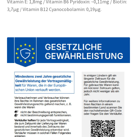
Vitamin E: 1,8mg / Vitamin B6 Pyridoxin: ~0,11mg / Biotin:
3,7µg / Vitamin B12 Cyanocobolamin: 0,19µg.