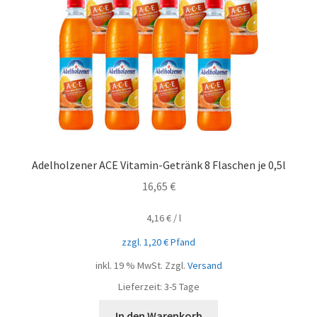
Adelholzener ACE Vitamin-Getränk 8 Flaschen je 0,5l
16,65
€
4,16
€
/
l
zzgl.
1,20
€
Pfand
inkl. 19 % MwSt.
Zzgl.
Versand
Lieferzeit:
3-5 Tage
In den Warenkorb