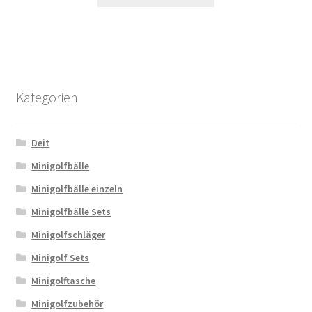
Kategorien
Deit
Minigolfbälle
Minigolfbälle einzeln
Minigolfbälle Sets
Minigolfschläger
Minigolf Sets
Minigolftasche
Minigolfzubehör