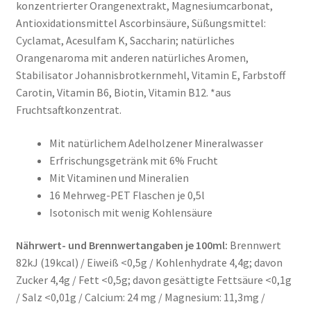
konzentrierter Orangenextrakt, Magnesiumcarbonat,
Antioxidationsmittel Ascorbinsäure, Süßungsmittel:
Cyclamat, Acesulfam K, Saccharin; natürliches
Orangenaroma mit anderen natürliches Aromen,
Stabilisator Johannisbrotkernmehl, Vitamin E, Farbstoff
Carotin, Vitamin B6, Biotin, Vitamin B12. *aus
Fruchtsaftkonzentrat.
Mit natürlichem Adelholzener Mineralwasser
Erfrischungsgetränk mit 6% Frucht
Mit Vitaminen und Mineralien
16 Mehrweg-PET Flaschen je 0,5l
Isotonisch mit wenig Kohlensäure
Nährwert- und Brennwertangaben je 100ml:
Brennwert
82kJ (19kcal) / Eiweiß <0,5g / Kohlenhydrate 4,4g; davon
Zucker 4,4g / Fett <0,5g; davon gesättigte Fettsäure <0,1g
/ Salz <0,01g / Calcium: 24 mg / Magnesium: 11,3mg /