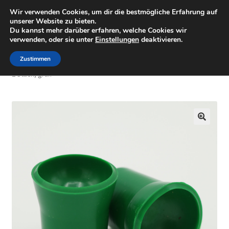
Wir verwenden Cookies, um dir die bestmögliche Erfahrung auf
Minigolfartikel
Zur
Zum
unserer Website zu bieten.
Menü
Du kannst mehr darüber erfahren, welche Cookies wir
Navigation
Inhalt
verwenden, oder sie unter
Einstellungen
deaktivieren.
springen
springen
Shop
Zustimmen
Start
Minigolfzubehör
Ballaufheber Sauger für Minigolfbälle
2 Stück, grün
Mein Konto
Warenkorb
🔍