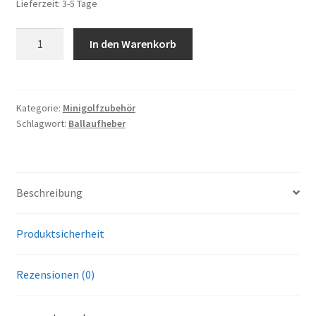
Lieferzeit:
3-5 Tage
Ballaufheber
In den Warenkorb
Sauger
für
Minigolfbälle
2
Kategorie:
Minigolfzubehör
Schlagwort:
Ballaufheber
Stück,
grün
Menge
Beschreibung
Produktsicherheit
Rezensionen (0)