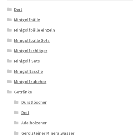
Deit
Minigolfbälle
Minigolfbälle einzeln
Minigolfbälle Sets
Minigolfschläger
Minigolf Sets
Minigolftasche
Minigolfzubehör
Getränke
Durstlöscher
Deit
Adelholzener
Gerolsteiner Mineralwasser