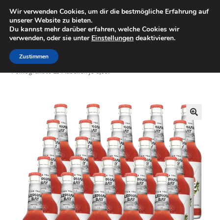
Wir verwenden Cookies, um dir die bestmögliche Erfahrung auf
Minigolfartikel
Zur
Zum
unserer Website zu bieten.
Menü
Du kannst mehr darüber erfahren, welche Cookies wir
Navigation
Inhalt
verwenden, oder sie unter
Einstellungen
deaktivieren.
springen
springen
Shop
Zustimmen
Start
Getränke
Elephant Bay
Elephant Bay Ice Tea
Pomegranate 25 Flaschen je 0,33l
Mein Konto
Warenkorb
🔍