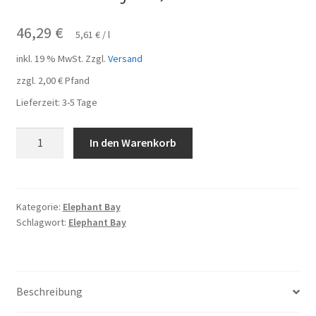
46,29
€
5,61
€
/
l
inkl. 19 % MwSt.
Zzgl.
Versand
zzgl.
2,00
€
Pfand
Lieferzeit:
3-5 Tage
Elephant
In den Warenkorb
Bay
Ice
Tea
Pomegranate
Kategorie:
Elephant Bay
Schlagwort:
Elephant Bay
25
Flaschen
je
0,33l
Beschreibung
Menge